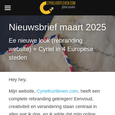
×
STORE CATEGORIES
SummerDeal2026
Nieuwsbrief maart 2025
All Categories
Join a C.I.A. session
Boost your Change Mindset Platform
Ee nieuwe look (rebranding 
🇳🇱 Dutch
website) + Cyriel in 4 Europese 
+32 486 87 45 11
steden
cyriel@cyrielkortleven.com
Hey hey, 
Mijn website, 
CyrielKortleven.com
, heeft een 
Book a speech
complete rebranding gekregen! Eenvoud, 
creativiteit en verandering staan centraal in 
alles wat ik doe, en ik wilde dat mijn online 